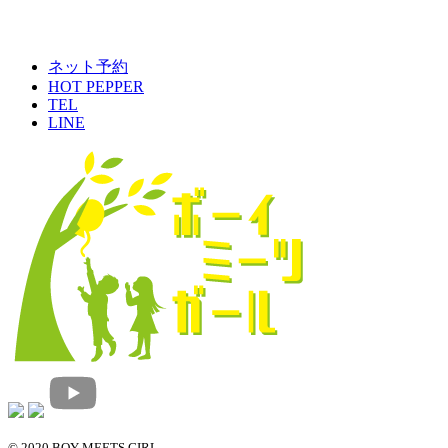
ネット予約
HOT PEPPER
TEL
LINE
© 2020 BOY MEETS GIRL.