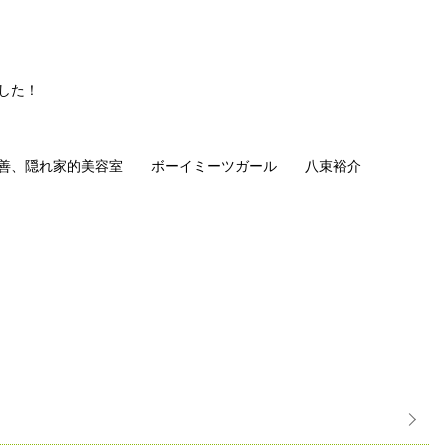
した！
改善、隠れ家的美容室 ボーイミーツガール 八束裕介