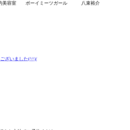
れ家的美容室 ボーイミーツガール 八束裕介
ございました(^^)/